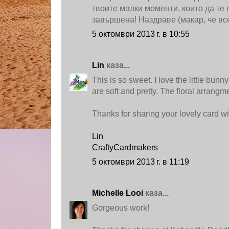
твоите малки моменти, които да те
завършена! Наздраве (макар, че все
5 октомври 2013 г. в 10:55
Lin
каза...
This is so sweet. I love the little bun
are soft and pretty. The floral arrangm
Thanks for sharing your lovely card wi
Lin
CraftyCardmakers
5 октомври 2013 г. в 11:19
Michelle Looi
каза...
Gorgeous work!