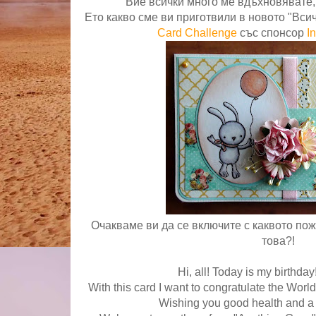
Вие всички много ме вдъхновявате,
Ето какво сме ви приготвили в новото "Вси
Card Challenge
със спонсор
I
Очакваме ви да се включите с каквото поже
това?!
Hi, all! Today is my birthda
With this card I want to congratulate the Worl
Wishing you good health and a lo