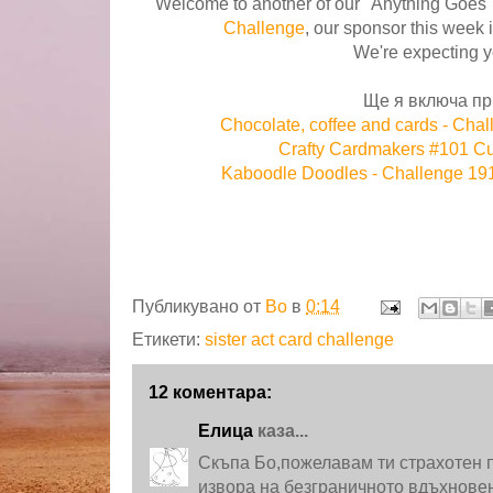
Welcome to another of our "Anything Goes"
Challenge
, our sponsor this week 
We're expecting y
Ще я включа пр
Chocolate, coffee and cards - Cha
Crafty Cardmakers #101 Cu
Kaboodle Doodles - Challenge 191
Публикувано от
Bo
в
0:14
Етикети:
sister act card challenge
12 коментара:
Елица
каза...
Скъпа Бо,пожелавам ти страхотен п
извора на безграничното вдъхнове