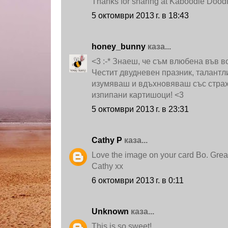
Thanks for sharing at Kaboodle Doodl
5 октомври 2013 г. в 18:43
honey_bunny
каза...
<3 :-* Знаеш, че съм влюбена във в
Честит двудневен празник, талантли
изумяваш и вдъхновяваш със страх
изпипани картишоци! <3
5 октомври 2013 г. в 23:31
Cathy P
каза...
Love the image on your card Bo. Great
Cathy xx
6 октомври 2013 г. в 0:11
Unknown
каза...
This is so sweet!