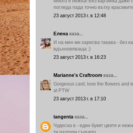
Много е нежна! Без картинка даже 
погледа пада точно вътху красивите
23 август 2013 г. в 12:48
Елена
каза...
И на мен ми харесва такава - без к
вдъхновяваща :)
23 август 2013 г. в 16:23
Marianne's Craftroom
каза...
Gorgeous card, love the flowers and t
at PTW
23 август 2013 г. в 17:10
tangenta
каза...
Чудесна е - един букет цветя и неж
ти разтопи сърцето.