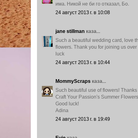
има. Никой не би го отказал, Бо.
24 август 2013 г. в 10:08
jane stillman
каза...
Such a beautiful wedding card, love t
flowers. Thank you for joining us ove
luck
24 август 2013 г. в 10:44
MommyScraps
каза...
Such beautiful use of flowers! Thanks 
Craft Your Passion's Summer Flowers
Good luck!
Adina
24 август 2013 г. в 19:49
Evie
каза...