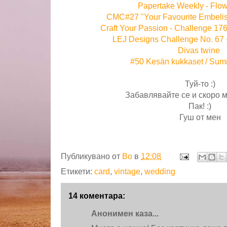
Papertake Weekly - Flo
CMC#27 "Your Favourite Embeli
Craft Your Passion - Challenge 1
LEJ Designs Challenge No. 67 -
Divas twine
#50 Kesän kukkaset / Sum
Туй-то :)
Забавлявайте се и скоро м
Пак! :)
Гуш от мен
Публикувано от
Bo
в
12:08
Етикети:
card
,
vintage
,
wedding
14 коментара:
Анонимен каза...