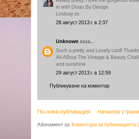
Really pretty, I love the gorgeous flow
in with Divas By Design
Lindsay xx
28 август 2013 г. в 2:37
Unknown
каза...
Such a pretty and Lovely card! Thanks f
All ABout The Vintage & Beauty Chal
and sunshine
29 август 2013 г. в 12:59
Публикуване на коментар
По-нова публикация
Начална стран
Абонамент за:
Коментари за публикацията 