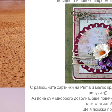
всъщност и повече информаци
С разкошните хартийки на Prima и малко кр
получи :)))!
Аз поне съм мноооого доволна, още повече
тази картичка!
Ще я покажа пр