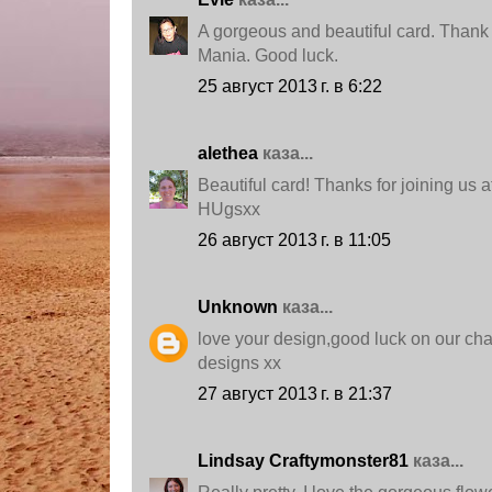
A gorgeous and beautiful card. Thank 
Mania. Good luck.
25 август 2013 г. в 6:22
alethea
каза...
Beautiful card! Thanks for joining us a
HUgsxx
26 август 2013 г. в 11:05
Unknown
каза...
love your design,good luck on our cha
designs xx
27 август 2013 г. в 21:37
Lindsay Craftymonster81
каза...